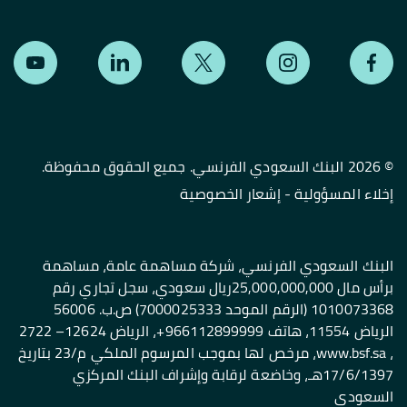
©
2026 البنك السعودي الفرنسي. جميع الحقوق محفوظة.
إخلاء المسؤولية
-
إشعار الخصوصية
البنك السعودي الفرنسي، شركة مساهمة عامة، مساهمة
برأس مال 25,000,000,000ريال سعودي، سجل تجاري رقم
1010073368 (الرقم الموحد 7000025333) ص.ب. 56006
الرياض 11554، هاتف 966112899999+، الرياض 12624– 2722
، www.bsf.sa، مرخص لها بموجب المرسوم الملكي م/23 بتاريخ
17/6/1397هـ، وخاضعة لرقابة وإشراف البنك المركزي
السعودي