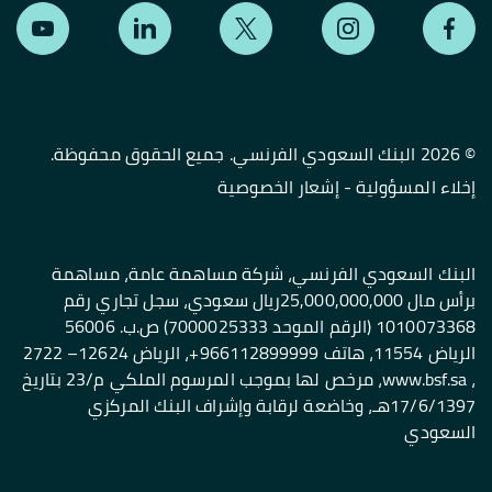
©
2026 البنك السعودي الفرنسي. جميع الحقوق محفوظة.
إخلاء المسؤولية
-
إشعار الخصوصية
البنك السعودي الفرنسي، شركة مساهمة عامة، مساهمة
برأس مال 25,000,000,000ريال سعودي، سجل تجاري رقم
1010073368 (الرقم الموحد 7000025333) ص.ب. 56006
الرياض 11554، هاتف 966112899999+، الرياض 12624– 2722
، www.bsf.sa، مرخص لها بموجب المرسوم الملكي م/23 بتاريخ
17/6/1397هـ، وخاضعة لرقابة وإشراف البنك المركزي
السعودي