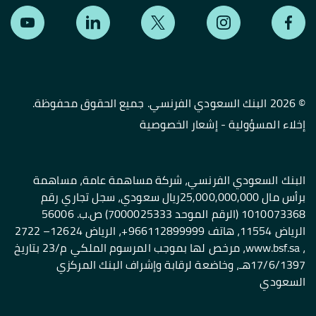
©
2026 البنك السعودي الفرنسي. جميع الحقوق محفوظة.
إخلاء المسؤولية
-
إشعار الخصوصية
البنك السعودي الفرنسي، شركة مساهمة عامة، مساهمة
برأس مال 25,000,000,000ريال سعودي، سجل تجاري رقم
1010073368 (الرقم الموحد 7000025333) ص.ب. 56006
الرياض 11554، هاتف 966112899999+، الرياض 12624– 2722
، www.bsf.sa، مرخص لها بموجب المرسوم الملكي م/23 بتاريخ
17/6/1397هـ، وخاضعة لرقابة وإشراف البنك المركزي
السعودي