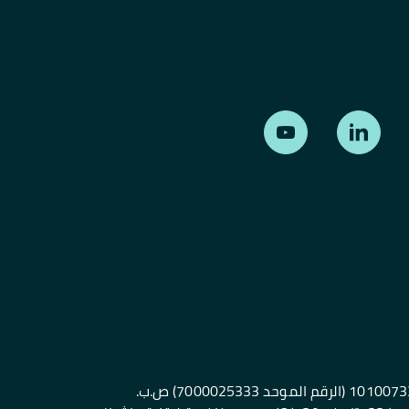
البنك السعودي الفرنسي، شركة مساهمة عامة، مساهمة برأس مال 25,000,000,000ريال سعودي، سجل تجاري رقم 1010073368 (الرقم الموحد 7000025333) ص.ب.