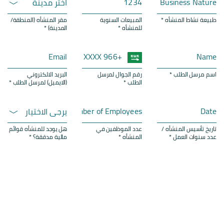
اختر مدينة
طبيعة نشاط المنشأه *
المبيعات السنوية
مقر المنشأه (المنطقة/
للمنشأه *
المدينة) *
اسم مرسل الطلب *
رقم الجوال لمرسل
البريد الالكتروني
الطلب *
(الايميل) لمرسل الطلب *
يرجى الاختيار
تاريخ تأسيس المنشأه /
عدد الموظفين في
هل يوجد للمنشأه قوائم
عدد سنوات العمل *
المنشأه *
مالية مدققة؟ *