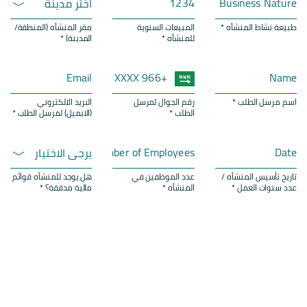
اختر مدينة
طبيعة نشاط المنشأه *
المبيعات السنوية
مقر المنشأه (المنطقة/
للمنشأه *
المدينة) *
اسم مرسل الطلب *
رقم الجوال لمرسل
البريد الالكتروني
الطلب *
(الايميل) لمرسل الطلب *
يرجى الاختيار
تاريخ تأسيس المنشأه /
عدد الموظفين في
هل يوجد للمنشأه قوائم
عدد سنوات العمل *
المنشأه *
مالية مدققة؟ *