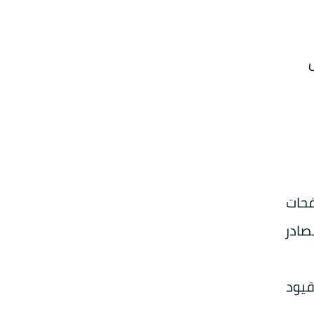
ل
فحات
صادر
قيود