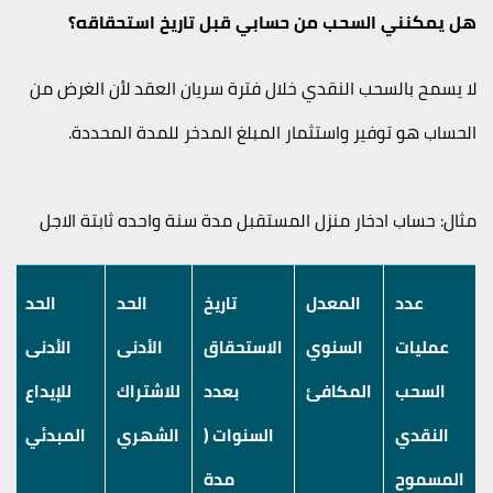
هل يمكنني السحب من حسابي قبل تاريخ استحقاقه؟
لا يسمح بالسحب النقدي خلال فترة سريان العقد لأن الغرض من
الحساب هو توفير واستثمار المبلغ المدخر للمدة المحددة
.
مثال: حساب ادخار منزل المستقبل مدة سنة واحده ثابتة الاجل
عدد
المعدل
تاريخ
الحد
الحد
عمليات
السنوي
الاستحقاق
الأدنى
الأدنى
السحب
المكافئ
بعدد
للاشتراك
للإيداع
النقدي
السنوات (
الشهري
المبدئي
المسموح
مدة