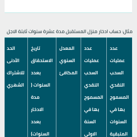
مثال: حساب ادخار منزل المستقبل مدة عشرة سنوات ثابتة الاجل
عدد
عدد
المعدل
تاريخ
الحد
عمليات
عمليات
السنوي
الاستحقاق
الأدنى
السحب
السحب
المكافئ
بعدد
للاشتراك
النقدي
النقدي
السنوات (
الشهري
المسموح
المسموح
مدة
بها في
بها في
الادخار
السنوات
السنة
بعدد
المتبقية
الاولى
السنوات)