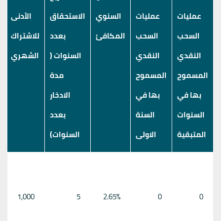
عمليات
عمليات
السنوي
الاستحقاق
الأدنى
السحب
السحب
المكافئ
بعدد
للاشتراك
النقدي
النقدي
السنوات (
الشهري
المسموح
المسموح
مدة
بها في
بها في
الادخار
السنوات
السنة
بعدد
المتبقية
الاولى
السنوات)
1,000
5
2.65%
0
0