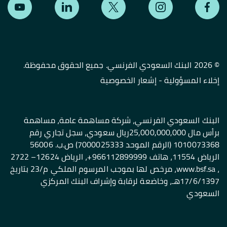
©
2026 البنك السعودي الفرنسي. جميع الحقوق محفوظة.
إخلاء المسؤولية
-
إشعار الخصوصية
البنك السعودي الفرنسي، شركة مساهمة عامة، مساهمة
برأس مال 25,000,000,000ريال سعودي، سجل تجاري رقم
1010073368 (الرقم الموحد 7000025333) ص.ب. 56006
الرياض 11554، هاتف 966112899999+، الرياض 12624– 2722
، www.bsf.sa، مرخص لها بموجب المرسوم الملكي م/23 بتاريخ
17/6/1397هـ، وخاضعة لرقابة وإشراف البنك المركزي
السعودي