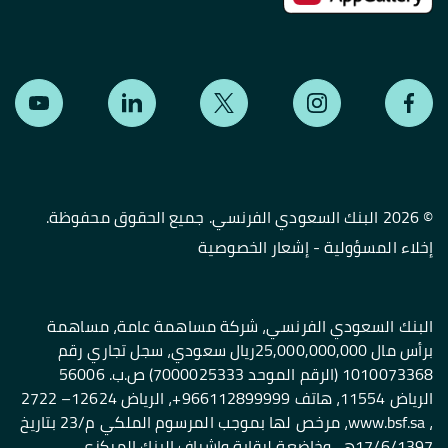
©
2026 البنك السعودي الفرنسي. جميع الحقوق محفوظة.
إخلاء المسؤولية
-
إشعار الخصوصية
البنك السعودي الفرنسي، شركة مساهمة عامة، مساهمة
برأس مال 25,000,000,000ريال سعودي، سجل تجاري رقم
1010073368 (الرقم الموحد 7000025333) ص.ب. 56006
الرياض 11554، هاتف 966112899999+، الرياض 12624– 2722
، www.bsf.sa، مرخص لها بموجب المرسوم الملكي م/23 بتاريخ
17/6/1397هـ، وخاضعة لرقابة وإشراف البنك المركزي